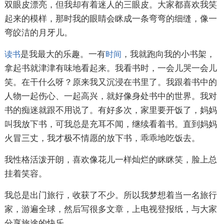
双眼皮漂亮，但我却有着迷人的三眼皮。大家都喜欢我笑
起来的模样，那时我的眼睛会眯成一条弯弯的细缝，像一
弯皎洁的月牙儿。
是我最大的乐趣。一有
，我就跑向我的小书架，
读书
时间
拿起书就津津有味地看起来。我看书时，一会儿哭一会儿
笑。在干什么呀？原来我又沉浸在书里了。我跟着书中的
人物一起伤心、一起高兴，就好像身处书中的世界。我对
书的痴迷就跟不用说了。有好多次，家里要开饭了，妈妈
叫我放下书，可我总是充耳不闻，继续看着书。直到妈妈
火冒三丈，我才极不情愿的放下书，乖乖地吃饭去。
我性格活泼开朗，喜欢像花儿一样灿烂的眯眯笑，脸上总
挂着笑容。
我总是出门旅行，收获了不少。所以我梦想着当一名旅行
家，游遍全球，然后写很多文章，上电视登报纸，与大家
分享旅途的快乐。