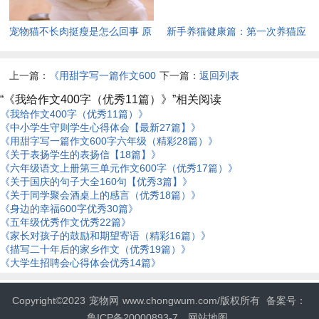
宠物猫不长肉挺瘦是怎么回事 原
新手养猫健康篇：第一次养猫应
因找到了
该准备哪些药品驱虫药
上一篇：
《用甜字写一篇作文600
下一篇：
返回列表
字六年级（精彩28篇）》
“《我给作文400字（优秀11篇）》”相关阅读
《我给作文400字（优秀11篇）》
《中小学生守则学生心得体会【最新27篇】》
《用甜字写一篇作文600字六年级（精彩28篇）》
《关于表扬学生的表扬信【18篇】》
《六年级语文上册第三单元作文600字（优秀17篇）》
《关于国庆的句子大全160句【优秀3篇】》
《关于同学聚会酒桌上的感言（优秀18篇）》
《身边的幸福600字优秀30篇》
《五年级优秀作文优秀22篇》
《家长对孩子的鼓励和期望寄语（精彩16篇）》
《描写二十年后的家乡作文（优秀19篇）》
《大学生招聘会心得体会优秀14篇》
Copyright©2023
宠物网
www.chongwum.com/版权所有
备案号：
鲁ICP备20000893-7
网站地图