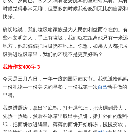
那么一岁而已。它天天唱着悠扬悦耳的童谣给我听。我有
时候觉得非常无聊，但更多的时候我会感到无比的自豪和
快乐。
确切地说，我们垃圾箱家族是为人民的利益而存在的。有
些不文明之人，手上有垃圾，我们就在距离他只有一米远
地方，他却偏偏把垃圾扔在地上。你想，如果人人都把垃
圾丢进垃圾箱里，我们的环境不是更美好吗？
我给作文400字 3
今天是三月八日，一年一度的国际妇女节。我想送给妈妈
一份礼物—一份美味的早餐，一份我第一次
动手做的
自己
早餐。
我走进厨房，拿出平底锅，打开煤气灶，把火调到最大，
先热一热锅，然后在冰箱里取出手抓饼，撕开外面的塑料
纸，把面饼放进锅里。薄薄的面饼开始解冻，慢慢变软，