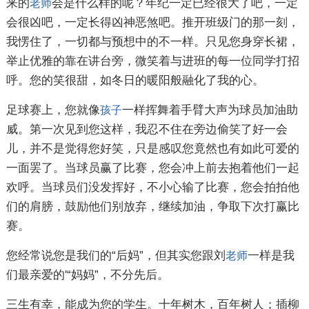
来的
会是什么样的呢？年纪一定已经很大了吧，一定
老师
会很凶吧，一定长得凶神恶煞吧。推开班级门的那一刻，
我愣住了，一切都与预想中的不一样。只见您身穿长裙，
举止优雅的靠在讲台旁，微笑着与进班的每一位同学打招
呼。您的笑很甜，如冬日的暖阳般融化了我的心。
足球赛上，您就像
一样挥舞着手臂大声为球员加油助
孩子
威。第一次见到您这样，我忍不住在旁边偷笑了好一会
儿，并不是觉得您好笑，只是感叹您竟然也有如此可爱的
一面罢了。当球员赢了比赛，您会冲上前去抱着他们一起
欢呼。当球员们没发挥好，不小心输了比赛，您会拍拍他
们的肩膀，鼓励他们别放弃，继续加油，争取下次打赢比
赛。
您经常说您是我们的“后妈”，但其实您跟刘
一样是我
老师
们最亲爱的'“妈妈”，不分先后。
三生有幸，能成为您的学生。十年树木，百年树人；插柳