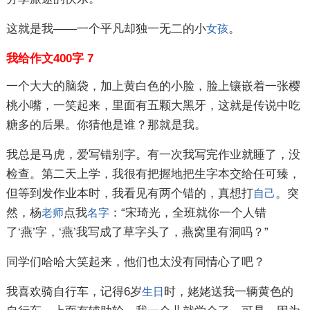
这就是我——一个平凡却独一无二的小
。
女孩
我给作文400字 7
一个大大的脑袋，加上黄白色的小脸，脸上镶嵌着一张樱
桃小嘴，一笑起来，里面有五颗大黑牙，这就是传说中吃
糖多的后果。你猜他是谁？那就是我。
我总是马虎，爱写错别字。有一次我写完作业就睡了，没
检查。第二天上学，我很有把握地把生字本交给任可臻，
但等到发作业本时，我看见有两个错的，真想打
。突
自己
然，杨
点我
：“宋琦光，全班就你一个人错
老师
名字
了‘燕’字，‘燕’我写成了草字头了，燕窝里有洞吗？”
同学们哈哈大笑起来，他们也太没有同情心了吧？
我喜欢骑自行车，记得6岁
时，姥姥送我一辆黄色的
生日