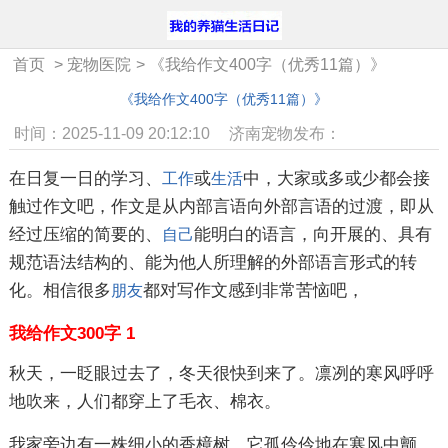
首页
>
宠物医院
>
《我给作文400字（优秀11篇）》
《我给作文400字（优秀11篇）》
时间：2025-11-09 20:12:10
济南宠物发布：
在日复一日的学习、
或
中，大家或多或少都会接
工作
生活
触过作文吧，作文是从内部言语向外部言语的过渡，即从
经过压缩的简要的、
能明白的语言，向开展的、具有
自己
规范语法结构的、能为他人所理解的外部语言形式的转
化。相信很多
都对写作文感到非常苦恼吧，
朋友
我给作文300字 1
秋天，一眨眼过去了，冬天很快到来了。凛冽的寒风呼呼
地吹来，人们都穿上了毛衣、棉衣。
我家旁边有一株细小的香樟树。它孤伶伶地在寒风中颤