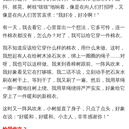
抖、摇晃。树枝“吱吱”地响着，像是在向人们打招呼，又
像是在向人们苦苦哀求：“我好冷，好冷啊！”
有一天，我去看它，心里冒出一个想法，它多可怜，连一
件棉衣都没有，怎么办？对了，我可以给它穿一件棉衣。
我不知道应该给它穿什么样的棉衣，用什么来做。这时，
我想起有人在给树木涂石灰水，绑上一圈圈的绳子……对
呀，我也可以这样做。我来到香樟树跟前。一阵风吹来，
我好象看见它在打哆嗦。我二话不说，立刻动手把石灰水
刷在树干上。等到干了，我又刷了一遍。然后，我用草绳
一圈一圈地往树上绕。我用草绳绕得严严实实，好象给它
穿上了一件暖和的新棉衣。
这时又一阵风吹来，小树挺直了身子，只点了点头，好象
在说：“好暖和，好暖和。小主人，非常感谢你！”