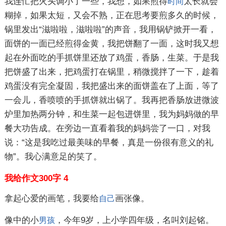
我连忙把火头调小了一些，我想，如果煎得
太长就会
时间
糊掉，如果太短，又会不熟，正在思考要煎多久的时候，
锅里发出“滋啦啦，滋啦啦”的声音，我用锅铲掀开一看，
面饼的一面已经煎得金黄，我把饼翻了一面，这时我又想
起在外面吃的手抓饼里还放了鸡蛋，香肠，生菜。于是我
把饼盛了出来，把鸡蛋打在锅里，稍微搅拌了一下，趁着
鸡蛋没有完全凝固，我把盛出来的面饼盖在了上面，等了
一会儿，香喷喷的手抓饼就出锅了。我再把香肠放进微波
炉里加热两分钟，和生菜一起包进饼里，我为妈妈做的早
餐大功告成。在旁边一直看着我的妈妈尝了一口，对我
说：“这是我吃过最美味的早餐，真是一份很有意义的礼
物”。我心满意足的笑了。
我给作文300字 4
拿起心爱的画笔，我要给
画张像。
自己
像中的小
，今年9岁，上小学四年级，名叫刘起铭。
男孩