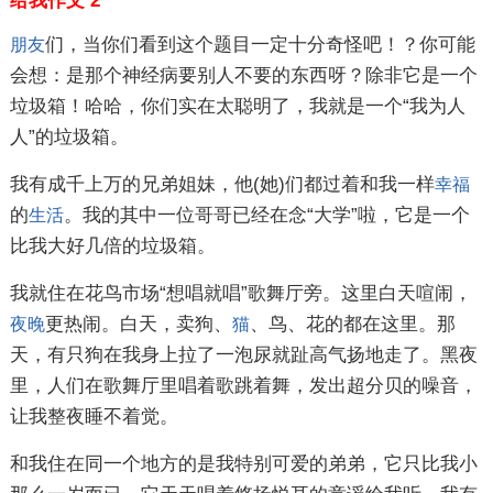
给我作文 2
们，当你们看到这个题目一定十分奇怪吧！？你可能
朋友
会想：是那个神经病要别人不要的东西呀？除非它是一个
垃圾箱！哈哈，你们实在太聪明了，我就是一个“我为人
人”的垃圾箱。
我有成千上万的兄弟姐妹，他(她)们都过着和我一样
幸福
的
。我的其中一位哥哥已经在念“大学”啦，它是一个
生活
比我大好几倍的垃圾箱。
我就住在花鸟市场“想唱就唱”歌舞厅旁。这里白天喧闹，
更热闹。白天，卖狗、
、鸟、花的都在这里。那
夜晚
猫
天，有只狗在我身上拉了一泡尿就趾高气扬地走了。黑夜
里，人们在歌舞厅里唱着歌跳着舞，发出超分贝的噪音，
让我整夜睡不着觉。
和我住在同一个地方的是我特别可爱的弟弟，它只比我小