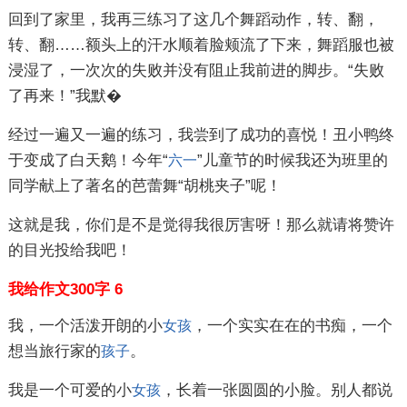
回到了家里，我再三练习了这几个舞蹈动作，转、翻，
转、翻……额头上的汗水顺着脸颊流了下来，舞蹈服也被
浸湿了，一次次的失败并没有阻止我前进的脚步。“失败
了再来！”我默�
经过一遍又一遍的练习，我尝到了成功的喜悦！丑小鸭终
于变成了白天鹅！今年“
”儿童节的时候我还为班里的
六一
同学献上了著名的芭蕾舞“胡桃夹子”呢！
这就是我，你们是不是觉得我很厉害呀！那么就请将赞许
的目光投给我吧！
我给作文300字 6
我，一个活泼开朗的小
，一个实实在在的书痴，一个
女孩
想当旅行家的
。
孩子
我是一个可爱的小
，长着一张圆圆的小脸。别人都说
女孩