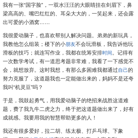
我有一张“国字脸”，一双水汪汪的大眼睛挂在剑眉下，鼻
梁高高的、嘴巴红红的、耳朵大大的，一笑起来，还会露
出可爱的小酒窝……
我很爱动脑子，也喜欢帮别人解决问题。弟弟的新玩具，
我教他怎么组装；楼下的小
不会玩滑板，我告诉他玩
朋友
滑板的技巧；就连写作业，我都在统筹安排
。记得有
时间
一次数学考试，有一道思考题非常难，我看了一下感觉不
会，就想放弃。这时我想，有那么多困难我都通过
的
自己
努力克服了，这道题我也一定能做出来的，妈妈不是还夸
我叫“机灵豆”吗？
于是，我鼓起勇气，用我爱动脑子的绝招来战胜这道难
题，费了我九牛二虎之力，终于把这道题做出来了，好有
成就感。我要用我的智慧帮助更多的人！
我还有很多爱好，拉二胡、练太极、打乒乓球、下象