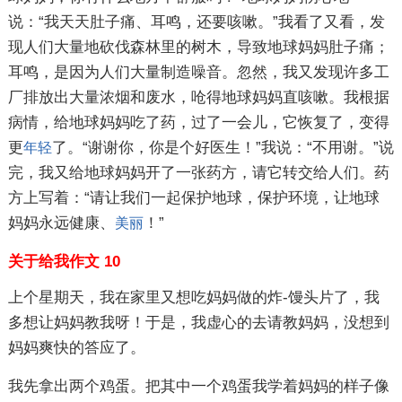
说：“我天天肚子痛、耳鸣，还要咳嗽。”我看了又看，发
现人们大量地砍伐森林里的树木，导致地球妈妈肚子痛；
耳鸣，是因为人们大量制造噪音。忽然，我又发现许多工
厂排放出大量浓烟和废水，呛得地球妈妈直咳嗽。我根据
病情，给地球妈妈吃了药，过了一会儿，它恢复了，变得
更
了。“谢谢你，你是个好医生！”我说：“不用谢。”说
年轻
完，我又给地球妈妈开了一张药方，请它转交给人们。药
方上写着：“请让我们一起保护地球，保护环境，让地球
妈妈永远健康、
！”
美丽
关于给我作文 10
上个星期天，我在家里又想吃妈妈做的炸-馒头片了，我
多想让妈妈教我呀！于是，我虚心的去请教妈妈，没想到
妈妈爽快的答应了。
我先拿出两个鸡蛋。把其中一个鸡蛋我学着妈妈的样子像