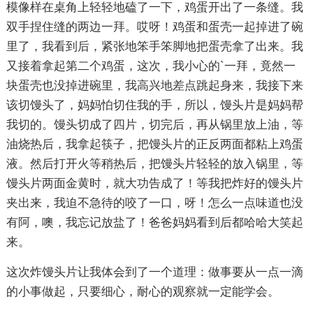
模像样在桌角上轻轻地磕了一下，鸡蛋开出了一条缝。我
双手捏住缝的两边一拜。哎呀！鸡蛋和蛋壳一起掉进了碗
里了，我看到后，紧张地笨手笨脚地把蛋壳拿了出来。我
又接着拿起第二个鸡蛋，这次，我小心的`一拜，竟然一
块蛋壳也没掉进碗里，我高兴地差点跳起身来，我接下来
该切馒头了，妈妈怕切住我的手，所以，馒头片是妈妈帮
我切的。馒头切成了四片，切完后，再从锅里放上油，等
油烧热后，我拿起筷子，把馒头片的正反两面都粘上鸡蛋
液。然后打开火等稍热后，把馒头片轻轻的放入锅里，等
馒头片两面金黄时，就大功告成了！等我把炸好的馒头片
夹出来，我迫不急待的咬了一口，呀！怎么一点味道也没
有阿，噢，我忘记放盐了！爸爸妈妈看到后都哈哈大笑起
来。
这次炸馒头片让我体会到了一个道理：做事要从一点一滴
的小事做起，只要细心，耐心的观察就一定能学会。