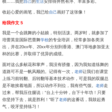
棋……我把
的
安排得井然有序、丰富多彩。
自己
生活
收起心爱的画笔，我已给
画好了这张像！
自己
给我作文 5
我是一个会跳舞的小姑娘，特别活泼。两岁时，就参加了
培蕾英皇国际芭蕾舞
的专业培训，经常参加各类演
学校
出，并在20xx年、20xx年分别到香港、澳门等地参加亚太
杯的比赛，并取得了优异的成绩。
面对这么多献花和掌声，我没有骄傲，因为我知道练舞的
道路可不是一帆风顺的。记得有一次，
让我们在课堂
老师
上练习前转翻、后转翻等基本技术动作，可是我的双腿总
是不敢挨着地面，所以动作不到位，我有些气馁。
走
老师
过来，帮我压住腿说：“台上十分钟，台下十年功！只要
你坚持下去，就是胜利！”听了
的这番话，我鼓起勇
老师
气，咬牙坚持练习！