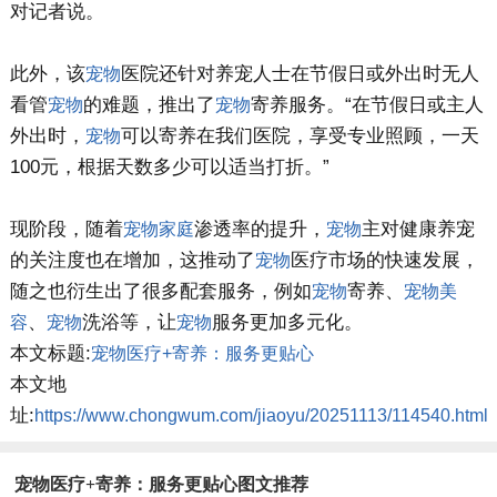
对记者说。
此外，该
医院还针对养宠人士在节假日或外出时无人
宠物
看管
的难题，推出了
寄养服务。“在节假日或主人
宠物
宠物
外出时，
可以寄养在我们医院，享受专业照顾，一天
宠物
100元，根据天数多少可以适当打折。”
现阶段，随着
渗透率的提升，
主对健康养宠
宠物
家庭
宠物
的关注度也在增加，这推动了
医疗市场的快速发展，
宠物
随之也衍生出了很多配套服务，例如
寄养、
宠物
宠物
美
、
洗浴等，让
服务更加多元化。
容
宠物
宠物
本文标题:
宠物医疗+寄养：服务更贴心
本文地
址:
https://www.chongwum.com/jiaoyu/20251113/114540.html
宠物医疗+寄养：服务更贴心图文推荐