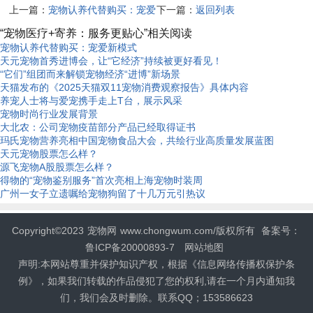
上一篇：
宠物认养代替购买：宠爱
下一篇：
返回列表
新模式
“宠物医疗+寄养：服务更贴心”相关阅读
宠物认养代替购买：宠爱新模式
天元宠物首秀进博会，让“它经济”持续被更好看见！
“它们”组团而来解锁宠物经济“进博”新场景
天猫发布的《2025天猫双11宠物消费观察报告》具体内容
养宠人士将与爱宠携手走上T台，展示风采
宠物时尚行业发展背景
大北农：公司宠物疫苗部分产品已经取得证书
玛氏宠物营养亮相中国宠物食品大会，共绘行业高质量发展蓝图
天元宠物股票怎么样？
源飞宠物A股股票怎么样？
得物的“宠物鉴别服务”首次亮相上海宠物时装周
广州一女子立遗嘱给宠物狗留了十几万元引热议
Copyright©2023
宠物网
www.chongwum.com/版权所有
备案号：
鲁ICP备20000893-7
网站地图
声明:本网站尊重并保护知识产权，根据《信息网络传播权保护条
例》，如果我们转载的作品侵犯了您的权利,请在一个月内通知我
们，我们会及时删除。联系QQ；153586623