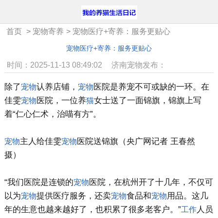
首页
>
宠物寄养
>
宠物医疗+寄养：服务更贴心
宠物医疗+寄养：服务更贴心
时间：2025-11-13 08:49:02
济南宠物发布：
除了
认养店铺，
医院是养宠不可或缺的一环。在
宠物
宠物
佳雯
医院，一位养
女士送了一面锦旗，锦旗上写
宠物
猫
着“仁心仁术，治喵有方”。
主人给佳雯
医院送锦旗（央广网记者 王春然
宠物
宠物
摄）
“我们医院是连锁的
医院，在杭州开了十几年，不仅可
宠物
以为
提供医疗服务，还卖
食品和
用品。这几
宠物
宠物
宠物
年的生意也越来越好了，也积累了很多老客户。”
人员
工作