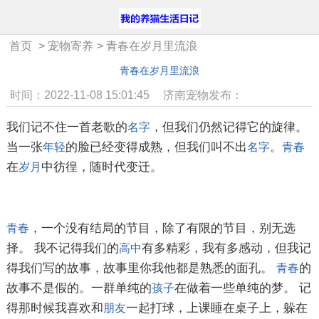
首页
>
宠物寄养
>
青春在岁月里流浪
青春在岁月里流浪
时间：2022-11-08 15:01:45
济南宠物发布：
我们记不住一首老歌的
，但我们仍然记得它的旋律。
名字
当一张
的脸已经变得成熟，但我们叫不出
。
年轻
名字
青春
在
中彷徨，随时代变迁。
岁月
，一个没有结局的节目，除了有限的节目，别无选
青春
择。 我不记得我们的
有多精彩，我有多感动，但我记
高中
得我们写的故事，故事里你我他都是熟悉的面孔。
的
青春
故事不是假的。一群单纯的
在做着一些单纯的梦。 记
孩子
得那时候我喜欢和
一起打球，上课睡在桌子上，躲在
朋友