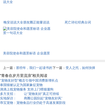
晚安说说大全朋友圈正能量说说
死亡诗社经典台词
大全
美容院使命和愿景标语 企业愿景
一句话大全
上一篇：
那些年，我们一起读书的
下一篇：
受人之托，如何抉择
日子
“青春在岁月里流浪”相关阅读
“宠物友好型”概念引领中国消费新增长点
泰国猫被认定为国家象征宠物
滴滴上线宠物服务 支持上门喂猫遛狗
多方支招： 让“宠物友好”真正可持续
实地探访： 商圈公园刮起“宠物友好风”
乖宝宠物：宠物食品行业仍处于高速发展阶段