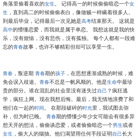
角落里偷看喜欢的
。 记得高一的时候偷偷暗恋一个
女生
女
，直到高二的时候偷偷表白，像做贼一样瞒着很多人。
生
到最后毕业，记得最后一次见她是
结束那天。 这就是
高考
的懵懂恋爱，而我就是属于单恋。 我想这就是我的快
高中
乐，没有烦恼，没有悲伤，没有孤独。 每个人都有一段难
忘的
故事，也许不够精彩但却可以享受一生。
青春
，叛逆期
期的
，在思想逐渐成熟的时候，难
青春
青春
孩子
免会误入歧途。
不总是一帆风顺的。他是
中最珍
青春
生命
贵的部分。谁在混乱的社会里没有迷失过
？疯狂逃
自己
学，疯狂上网。现在我想后悔。最后，我无情地浪费了和
他们在一起的
。 在那段破碎的
里，我试图去弥
时间
时光
补，但为时已晚。
期的懵懂少年少女可能会有很多异
青春
想天开的想法，偷偷谈恋爱，或者偷偷暗恋一个
或者
男生
，偷大人的烟抽。他们渴望用任何手段证明
长大
女生
自己