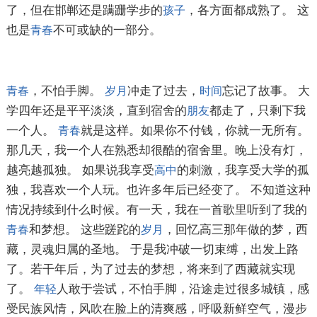
了，但在邯郸还是蹒跚学步的
，各方面都成熟了。 这
孩子
也是
不可或缺的一部分。
青春
，不怕手脚。
冲走了过去，
忘记了故事。 大
青春
岁月
时间
学四年还是平平淡淡，直到宿舍的
都走了，只剩下我
朋友
一个人。
就是这样。如果你不付钱，你就一无所有。
青春
那几天，我一个人在熟悉却很酷的宿舍里。晚上没有灯，
越亮越孤独。 如果说我享受
的刺激，我享受大学的孤
高中
独，我喜欢一个人玩。也许多年后已经变了。 不知道这种
情况持续到什么时候。有一天，我在一首歌里听到了我的
和梦想。 这些蹉跎的
，回忆高三那年做的梦，西
青春
岁月
藏，灵魂归属的圣地。 于是我冲破一切束缚，出发上路
了。若干年后，为了过去的梦想，将来到了西藏就实现
了。
人敢于尝试，不怕手脚，沿途走过很多城镇，感
年轻
受民族风情，风吹在脸上的清爽感，呼吸新鲜空气，漫步