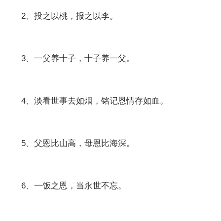
2、投之以桃，报之以李。
3、一父养十子，十子养一父。
4、淡看世事去如烟，铭记恩情存如血。
5、父恩比山高，母恩比海深。
6、一饭之恩，当永世不忘。