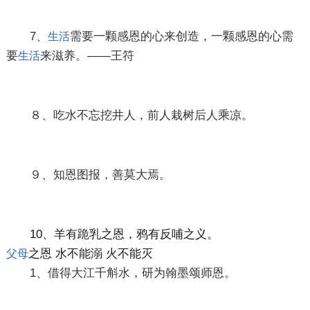
7、
需要一颗感恩的心来创造，一颗感恩的心需
生活
要
来滋养。——王符
生活
８、吃水不忘挖井人，前人栽树后人乘凉。
９、知恩图报，善莫大焉。
10、羊有跪乳之恩，鸦有反哺之义。
之恩 水不能溺 火不能灭
父母
1、借得大江千斛水，研为翰墨颂师恩。