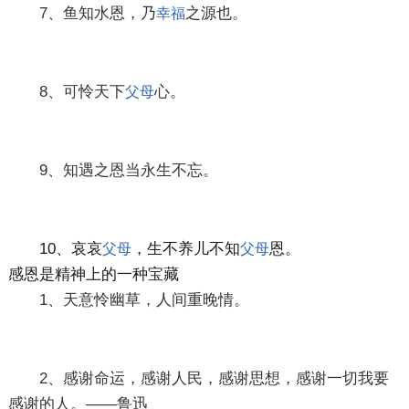
7、鱼知水恩，乃
之源也。
幸福
8、可怜天下
心。
父母
9、知遇之恩当永生不忘。
10、哀哀
，生不养儿不知
恩。
父母
父母
感恩是精神上的一种宝藏
1、天意怜幽草，人间重晚情。
2、感谢命运，感谢人民，感谢思想，感谢一切我要
感谢的人。——鲁迅