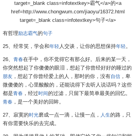
有哲理
的
励志
霸气
句子
25、经常笑，学会和
人交谈，让你的思想保持
。
年轻
年轻
26、
在手中，你不觉得它有那么好。后来的某一天，
青春
你突然想起了你傻傻的眼泪，想起了你曾经好好的睡过的
，想起了你曾经爱上的人，那时的你，没有
，卑
朋友
自信
微傻傻的，心里酸酸的，还能说得下去听人说话吗？这些
都是
，经过
的过滤，只留下最简单最美的回忆。
青春
时间
，是一个美好的回眸。
青春
27、寂寞的
磨成一点一滴，让慢一点，
的路，只
时光
人生
有你需要快乐的去完成。