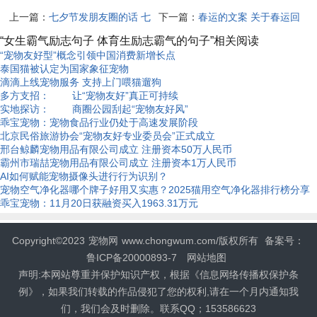
上一篇：
七夕节发朋友圈的话 七
下一篇：
春运的文案 关于春运回
夕节快乐的短句子49句
家的句子
“女生霸气励志句子 体育生励志霸气的句子”相关阅读
“宠物友好型”概念引领中国消费新增长点
泰国猫被认定为国家象征宠物
滴滴上线宠物服务 支持上门喂猫遛狗
多方支招： 让“宠物友好”真正可持续
实地探访： 商圈公园刮起“宠物友好风”
乖宝宠物：宠物食品行业仍处于高速发展阶段
北京民俗旅游协会“宠物友好专业委员会”正式成立
邢台鲸麟宠物用品有限公司成立 注册资本50万人民币
霸州市瑞喆宠物用品有限公司成立 注册资本1万人民币
AI如何赋能宠物摄像头进行行为识别？
宠物空气净化器哪个牌子好用又实惠？2025猫用空气净化器排行榜分享
乖宝宠物：11月20日获融资买入1963.31万元
Copyright©2023
宠物网
www.chongwum.com/版权所有
备案号：
鲁ICP备20000893-7
网站地图
声明:本网站尊重并保护知识产权，根据《信息网络传播权保护条
例》，如果我们转载的作品侵犯了您的权利,请在一个月内通知我
们，我们会及时删除。联系QQ；153586623