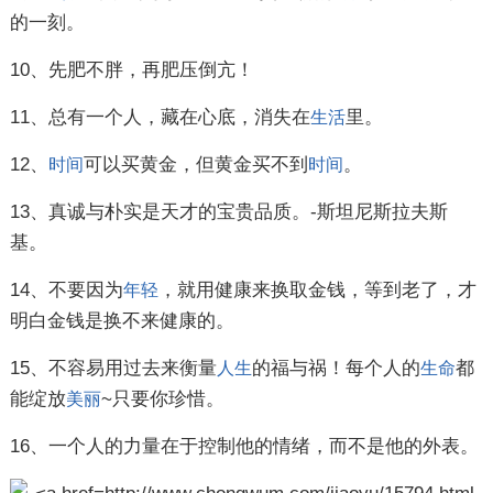
的一刻。
10、先肥不胖，再肥压倒亢！
11、总有一个人，藏在心底，消失在
里。
生活
12、
可以买黄金，但黄金买不到
。
时间
时间
13、真诚与朴实是天才的宝贵品质。-斯坦尼斯拉夫斯
基。
14、不要因为
，就用健康来换取金钱，等到老了，才
年轻
明白金钱是换不来健康的。
15、不容易用过去来衡量
的福与祸！每个人的
都
人生
生命
能绽放
~只要你珍惜。
美丽
16、一个人的力量在于控制他的情绪，而不是他的外表。