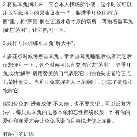
2.将垂耳兔搁出来，它会本人找场所小便，这个时候可以
用卫生纸将它的尿液吸收一些，搁进垂耳兔用的“茅
厕”里，将“茅厕”搁在它适才适才尿的场所，再抱着垂耳兔
搁进“茅厕”，让它熟习一下。
3.共样方法训练垂耳兔“解大手”。
4.多花点时候考察垂耳兔，常常垂耳兔睡醒后或者玩乏后
便想便利一下，这个时候可以直交抱它去“茅厕”，等垂耳
兔成功“解手”后用赞美的口气表彰它，拍拍头或者给它点
儿菜叶赞美。当垂耳兔掌握本人上茅厕时，别忘了赞颂和
饱舞它。
假如兔兔的“进修成便”不太佳，也不要失望，可以反复方
法4，每只垂耳兔的进修本领和忘性都纷歧般，惟有你的
爱心和痛爱才会让兔兔承诺而且喜悦进修上茅厕。
有耐心的训练