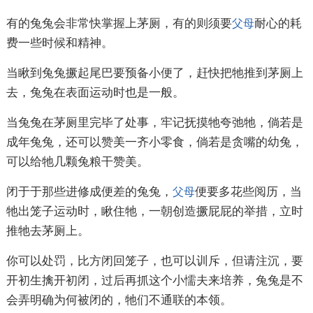
有的兔兔会非常快掌握上茅厕，有的则须要
耐心的耗
父母
费一些时候和精神。
当瞅到兔兔撅起尾巴要预备小便了，赶快把牠推到茅厕上
去，兔兔在表面运动时也是一般。
当兔兔在茅厕里完毕了处事，牢记抚摸牠夸弛牠，倘若是
成年兔兔，还可以赞美一齐小零食，倘若是贪嘴的幼兔，
可以给牠几颗兔粮干赞美。
闭于于那些进修成便差的兔兔，
便要多花些阅历，当
父母
牠出笼子运动时，瞅住牠，一朝创造撅屁屁的举措，立时
推牠去茅厕上。
你可以处罚，比方闭回笼子，也可以训斥，但请注沉，要
开初生擒开初闭，过后再抓这个小懦夫来培养，兔兔是不
会弄明确为何被闭的，牠们不通联的本领。