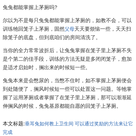
兔兔都能掌握上茅厕吗?
尔以为不是每只兔兔都能掌握上茅厕的，如教不会，可以
训练牠回笼子上茅厕，固然
天天要烦恼一些，天天扫
父母
除笼子的底盘，但到底咱们的房间清洗了。
当你的全力常常波折后，让兔兔掌握在笼子里上茅厕不失
是个第二的佳手段，训练的方法无疑是多闭闭笼子，愈加
是适才启始时，搁出来的时候短一些。
兔兔本来是会憋尿的，当憋不住时，如不掌握上茅厕便会
到处随便了，搁风时候短一些可以处置这一问题。等牠掌
握了运用茅厕或者掌握了在笼子里上茅厕，那可以渐渐延
伸搁风的时候，兔兔基原都能自愿的回笼子上茅厕。
本文标题:
垂耳兔如何教上卫生间 可以通过奖励的方法来让它
完成