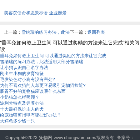
美容院使命和愿景标语 企业愿景
一句话大全
上一篇：
雪纳瑞的练习办法，此法
下一篇：
返回列表
适用大部分雪纳瑞
“垂耳兔如何教上卫生间 可以通过奖励的方法来让它完成”相关阅
读
垂耳兔如何教上卫生间 可以通过奖励的方法来让它完成
雪纳瑞的练习办法，此法适用大部分雪纳瑞
让小狗认识自己名字办法
刚出生小狗的发育特征
毛发染色对小狗有没有害处?
为何不喜欢猫的人却更容易吸引宠物猫挨近?
肠胃不好的宠物猫应该喂什么东西
小奶猫怎么样照顾？
波利犬特点及饲养办法
十大最好保护主人的犬
给宠物猫剪指甲有哪些好办法？
大鳄龟多少钱一只
Copyright©2023
宠物网
www.chongwum.com/版权所有
备案号：