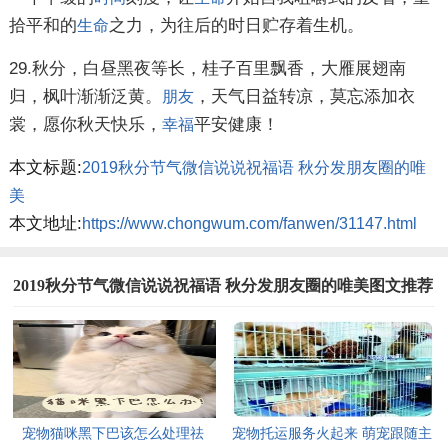
拾平和的
之力，为往后的时日贮存着生机。
生命
29.秋分，白昼黑夜等长，桂子百里飘香，大雁展翅南
归，枫叶渐渐泛黄。
，天气日益转凉，莫忘添加衣
朋友
裳，愿你秋天快乐，
平安健康！
幸福
本文标题:
2019秋分节气微信说说祝福语 秋分发朋友圈的唯
美
本文地址:
https://www.chongwum.com/fanwen/31147.html
2019秋分节气微信说说祝福语 秋分发朋友圈的唯美图文推荐
宠物猫咪黑下巴该怎么处理祛
宠物托运服务火起来 萌宠跟随主