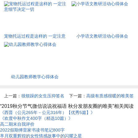
除？可以看看下面的四种方法！
人“打飞的”
宠物托运过程是这样的 一定注意
小学语文教研活动心得体会
细节决定一切
幼儿园教师教学心得体会
上一篇：
很烦躁的女生压抑签名
下一篇：
高级有质感很暖的唯美签
女生心里很郁闷的签名(精选45条)
名 超暖治愈的签名最新版
“2019秋分节气微信说说祝福语 秋分发朋友圈的唯美”相关阅读
《西晋（公元265年－公元316年）【优秀5篇】》
《欢度中秋作文400字（精选10篇）》
高二期末自我评价
2022假期傅雷家书读书笔记800字
芈月双重辉煌的女性情感故事中的闪耀之星