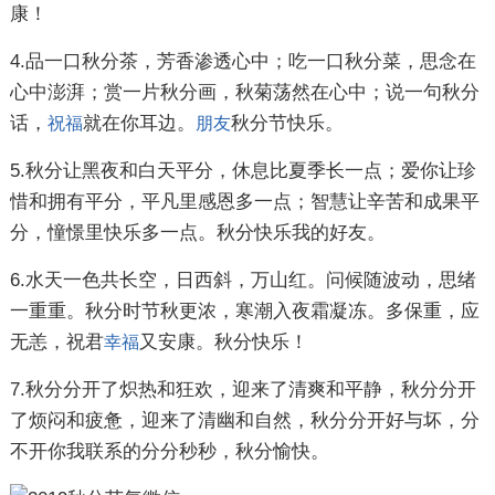
康！
4.品一口秋分茶，芳香渗透心中；吃一口秋分菜，思念在
心中澎湃；赏一片秋分画，秋菊荡然在心中；说一句秋分
话，
就在你耳边。
秋分节快乐。
祝福
朋友
5.秋分让黑夜和白天平分，休息比夏季长一点；爱你让珍
惜和拥有平分，平凡里感恩多一点；智慧让辛苦和成果平
分，憧憬里快乐多一点。秋分快乐我的好友。
6.水天一色共长空，日西斜，万山红。问候随波动，思绪
一重重。秋分时节秋更浓，寒潮入夜霜凝冻。多保重，应
无恙，祝君
又安康。秋分快乐！
幸福
7.秋分分开了炽热和狂欢，迎来了清爽和平静，秋分分开
了烦闷和疲惫，迎来了清幽和自然，秋分分开好与坏，分
不开你我联系的分分秒秒，秋分愉快。