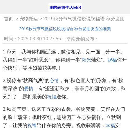
首页
>
宠物托运
>
2019秋分节气微信说说祝福语 秋分发朋
友圈的唯美
2019秋分节气微信说说祝福语 秋分发朋友圈的唯美
时间：2025-03-30 10:27:55
济南宠物发布：
1.秋分，我与你相隔遥远，微信相见，见一面，分一半。
我得到一半“红叶思念”，你得到一半“
灿烂”。
你开
阳光
祝福
心快乐，笑脸如菊花美艳！
2.祝你有“秋高气爽”的
，有“秋色宜人”的形象，有“秋
心情
意深浓”的
，有“迢迢新秋夕，亭亭月将圆”的兴致，秋
爱情
分到了，愿将最美的
送你。
祝福
3.秋高气爽，送来了五彩的衣裳。谷物变黄，笑容在人们
的脸上荡漾；枫叶变红，思绪万千在心头徜徉。立秋到
了，让我的
陪伴在你的身旁。祝收获满满，
安
祝福
幸福