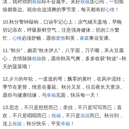
淡，我对你的
却不会减半。美好
送心间，一切烦
祝福
祝福
恼都靠边。祝你在这清爽的季节里，每天都有好
！
心情
10.秋分警钟敲响，口诀牢记心上：凉气铺天盖地，早晚
切记添衣，呼吸新鲜空气，注意强身健体；切勿
繁
工作
忙，
必须舒畅，愿你
和美，
事业安康。
心情
爱情
家庭
11.“秋分”，婉若“秋水伊人”，八字眉，刀子嘴，禾火豆腐
心，含情脉脉
你，愿你秋高气爽，多多收获“秋波”--秋
祝福
天的菠菜哦！
12.
的年轮，一道道的弯；飘零的黄叶，在风中流转；
岁月
季节在更替，情意在蔓延。秋分又至，往后夜长天更凉。
愿你与健康结缘，与
见面，快乐每一天！
幸福
13.思念，不只是想想而已；牵挂，不只是写写而已；喜
欢，不只是唱唱而已；
，不只是
而已。秋分到，
祝福
说说
送上
：秋分快乐，平安
！
祝福
幸福