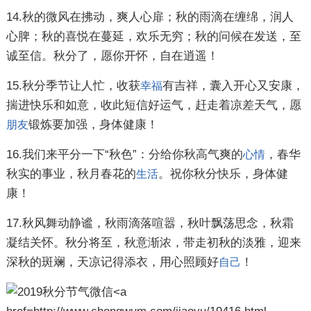
14.秋的微风在拂动，爽人心扉；秋的雨滴在缠绵，润人
心脾；秋的喜悦在蔓延，欢乐无穷；秋的问候在发送，至
诚至信。秋分了，愿你开怀，自在逍遥！
15.秋分季节让人忙，收获
有吉祥，囊入开心又安康，
幸福
揣进快乐和如意，收此短信好运气，赶走着凉差天气，愿
锻炼要加强，身体健康！
朋友
16.我们来平分一下“秋色”：分给你秋高气爽的
，春华
心情
秋实的事业，秋月春花的
。祝你秋分快乐，身体健
生活
康！
17.秋风舞动静谧，秋雨滴落喧嚣，秋叶飘荡思念，秋霜
凝结关怀。秋分将至，秋意渐浓，带走初秋的淡雅，迎来
深秋的斑斓，天凉记得添衣，用心照顾好
！
自己