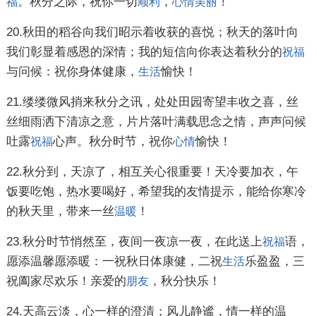
。秋分之际，祝你一切
，
！
福
顺利
心情
美丽
20.秋田的稻谷向我们昭示着收获的喜悦；秋天的落叶向
我们彰显着感恩的深情；我的短信向你表达着秋分的
祝福
与问候：祝你身体健康，
愉快！
生活
21.缕缕微风捎来秋分之讯，处处田园寄望丰收之喜，丝
丝细雨洒下清凉之意，片片落叶满载思念之情，声声问候
吐露
心声。秋分时节，祝你
愉快！
祝福
心情
22.秋分到，天凉了，相互关心很重要！天冷要加衣，午
饭要吃饱，热水要喝好，希望我的友情提示，能给你寒冷
的秋天里，带来一丝
！
温暖
23.秋分时节悄然至，夜间一夜凉一夜，在此送上
语，
祝福
愿添温馨愿添暖：一祝秋日体康健，二祝
乐盈盈，三
生活
祝阖家尽欢乐！亲爱的
，秋分快乐！
朋友
24.天高云淡，心一样的澄清；风儿静谧，情一样的温