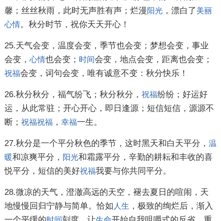
馨；丝丝秋雨，此时无声胜有声；烂漫
，漂白了
阳光
美丽
。秋分时节，祝你天天开心！
心情
25.天气会变，温度会变，季节也会变；梦想会变，事业
会变，
也会变；
会变，地点会变，距离也会变；
心情
时间
会变，词句会变，唯有诚意不变：秋分快乐！
祝福
26.秋分秋分，福气纷飞；秋分秋分，
纷纷；好运好
祝福
运，从此常驻；开心开心，即日逢源；短信短信，源源不
断；
，
一生。
祝福
祝福
幸福
27.秋分是一个平分秋色的季节，这时黑天和白天平分，
温
和凉爽平分，
和霜露平分，辛勤的耕耘和丰收的喜
暖
阳光
悦平分，短信的美好
我要与你共同平分。
祝福
28.微凉的天气，澄澈高远的天空，褪去夏日的喧闹，天
地慢慢回归宁静与简单。恰如
，极致的绚烂后，渐入
人生
一个平缓的
刻度，让
开始自我咀嚼式的反省，重
时间
生命