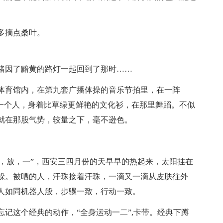
多摘点桑叶。
绪因了黯黄的路灯一起回到了那时……
体育馆内，在第九套广播体操的音乐节拍里，在一阵
十一个人，身着比草绿更鲜艳的文化衫，在那里舞蹈。不似
就在那股气势，较量之下，毫不逊色。
，一，放，一”，西安三四月份的天早早的热起来，太阳挂在
躲。被晒的人，汗珠接着汗珠，一滴又一滴从皮肤往外
人如同机器人般，步骤一致，行动一致。
记这个经典的动作，“全身运动一二”,卡带。经典下蹲