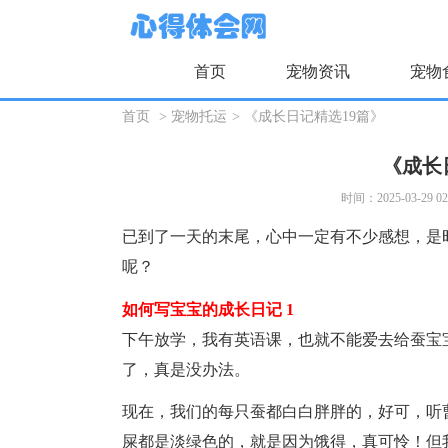
首页
宠物资讯
宠物
首页
>
宠物托运
>
《成长日记精选19篇》
《成长
时间：2025-03-29 02
已到了一天的末尾，心中一定有不少感想，是
呢？
如何写宝宝的成长日记 1
下午放学，我有英语课，也就不能爱去给蚕宝
了，真是没办法。
现在，我们的每只蚕都白白胖胖的，好可，听
屎都是淡绿色的，就是因为饿得，真可怜！但