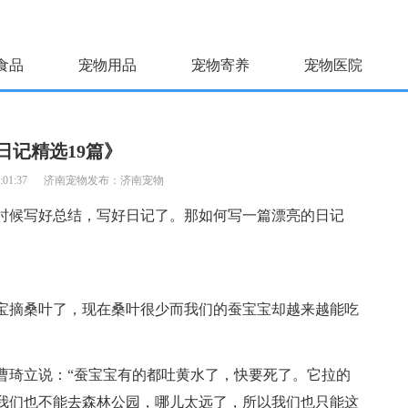
食品
宠物用品
宠物寄养
宠物医院
日记精选19篇》
:01:37
济南宠物发布：
济南宠物
时候写好总结，写好日记了。那如何写一篇漂亮的日记
宝摘桑叶了，现在桑叶很少而我们的蚕宝宝却越来越能吃
曹琦立说：“蚕宝宝有的都吐黄水了，快要死了。它拉的
我们也不能去森林公园，哪儿太远了，所以我们也只能这