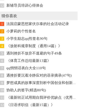
新辅导员培训心得体会
12
猜你喜欢
法国启蒙思想家伏尔泰的社会活动记录
1
小萝莉的个性签名
2
小学生励志qq性签名90句
3
《放射科规章制度（通用14篇）》
4
遇到挫折不放弃不逃避的句子49条
5
《体育工作总结最新13篇》
6
qq悄悄话表白大全110句
7
遇挫折要沉着冷静应对的语录摘录(47句)
8
梦想成真的故事深度剖析中国创业和创新精神的代表人物
9
协助人的签字(精选80句)
10
《最新转正试用期自我评价优缺点（优秀6篇）》
11
《日语求职信（最新15篇）》
12