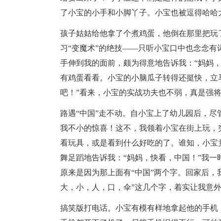
了小宝的小手和小脚丫子。小宝也被逗得哈哈
孩子
姑姑给他拿了个煮鸡蛋，他倒在那里把玩
习“变魔术”的绝技——只听小宝口中也念念
手伸到我的面前，颇为得意地告诉我：“妈妈
有鸡蛋看看。小宝的小脑瓜子转得还挺快，立
吧！”看来，小宝的实战功夫也不弱，真是强
路遇“中国”走不动。自小宝上了幼儿园后，
我不小的惊喜！这不，我领着小宝在街上玩，
看玩具，或是看到什么好吃的了。谁知，小宝
舞足蹈地告诉我：“妈妈，快看，中国！”我
原来是因为那上面有“中国”两个字。回家后，
大，小，人，口，伞”这几个字，着实让我意
搞笑
版打电话。小宝有模有样地拿起他的
手机