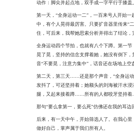
动作：脚尖并起点地，双手成一字平行于膝盖
第一天，“全身运动一二”，一百来号人开始
中，有个人晃得最厉害。只要扩音器里传来“
住，可后来，我帮她思索分析并得出了结论，
全身运动四个节拍，也就有八个下蹲。第一节
晃了晃，坚持的信念支撑着她，她没有倒下，
音“不要晃，注意力集中”，话音还在场地上空
第二天，第三天……还是那个声音，“全身运
发抖了，可还坚持着；她额头的刘海被汗水浸
腿，又起来接着蹲……所有的人都咬牙坚持着
那句“要么拿第一，要么死”仿佛还在我的耳边
后来，有一天中午，开始筛选人了。在我心里
做好
自己
，掌声属于我们所有人。