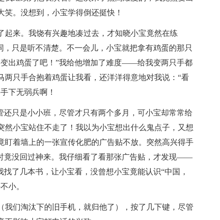
大笑。没想到，小宝学得倒还挺快！
了起来。我饶有兴趣地凑过去，才知晓小宝竟然在练
有词，只是听不清楚。不一会儿，小宝就把拿有鸡蛋的那只
，变出鸡蛋了吧！”我给他增加了难度——给我变两只手都
马两只手合抱着鸡蛋让我看，还洋洋得意地对我说：“看
将手下无弱兵啊！
尽管还只是小小班，尽管才只有两个多月，可小宝却常常给
突然小宝站住不走了！我以为小宝想出什么鬼点子，又想
竟盯着墙上的一张宣传化肥的广告贴不放。突然高兴得手
一时竟没回过神来。我仔细看了看那张广告贴，才发现——
我找了几本书，让小宝看，没曾想小宝竟能认识“中国，
外不小。
（我们淘汰下的旧
手机
，就归他了），按了几下键，尽管