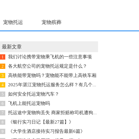
宠物托运
宠物殡葬
最新文章
我们讨论携带宠物乘飞机的一些注意事项
1
各大航空公司的宠物托运规定是什么？
2
高铁能带宠物吗？宠物能不能带上高铁车厢
3
2025年湛江宠物托运服务怎么样？有几个重要的注意事项
4
如何安全托运宠物汽车？
5
飞机上能托运宠物吗
6
托运途中宠物狗丢失 商家拒赔称司机遭狗咬伤
7
《银行实习日记【最新27篇】》
8
《大学生酒店接待实习报告最新6篇》
9