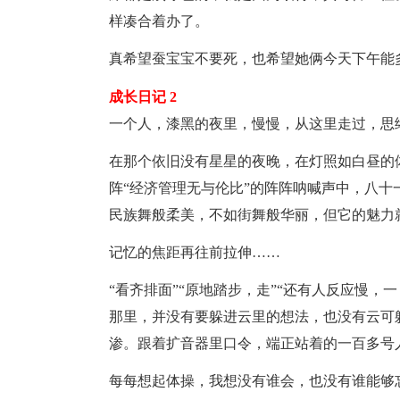
样凑合着办了。
真希望蚕宝宝不要死，也希望她俩今天下午能
成长日记 2
一个人，漆黑的夜里，慢慢，从这里走过，思
在那个依旧没有星星的
夜晚
，在灯照如白昼的
阵“经济管理无与伦比”的阵阵呐喊声中，八
民族舞般柔美，不如街舞般华丽，但它的魅力
记忆
的焦距再往前拉伸……
“看齐排面”“原地踏步，走”“还有人反应慢
那里，并没有要躲进云里的想法，也没有云可
渗。跟着扩音器里口令，端正站着的一百多号
每每想起体操，我想没有谁会，也没有谁能够忘