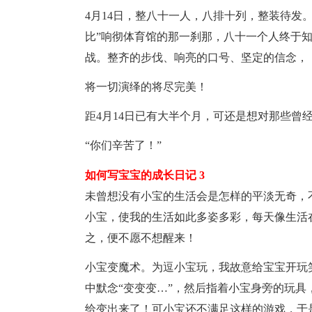
4月14日，整八十一人，八排十列，整装待发
比”响彻体育馆的那一刹那，八十一个人终于
战。整齐的步伐、响亮的口号、坚定的信念，
将一切演绎的将尽完美！
距4月14日已有大半个月，可还是想对那些曾
“你们辛苦了！”
如何写宝宝的成长日记 3
未曾想没有小宝的
生活
会是怎样的平淡无奇，
小宝，使我的
生活
如此多姿多彩，每天像
生活
之，便不愿不想醒来！
小宝变魔术。为逗小宝玩，我故意给宝宝开玩
中默念“变变变…”，然后指着小宝身旁的玩具
给变出来了！可小宝还不满足这样的
游戏
，于