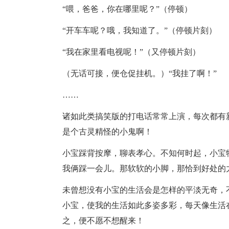
“喂，爸爸，你在哪里呢？”（停顿）
“开车车呢？哦，我知道了。”（停顿片刻）
“我在家里看电视呢！”（又停顿片刻）
（无话可接，便仓促挂机。）“我挂了啊！”
……
诸如此类
搞笑
版的打电话常常上演，每次都有
是个古灵精怪的小鬼啊！
小宝踩背按摩，聊表孝心。不知何时起，小宝
我俩踩一会儿。那软软的小脚，那恰到好处的
未曾想没有小宝的
生活
会是怎样的平淡无奇，
小宝，使我的
生活
如此多姿多彩，每天像
生活
之，便不愿不想醒来！