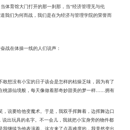
。当体育馆大门打开的那一刹那，当“经济管理无与伦
知道我们为何而战，我们是在为经济与管理学院的荣誉而
经奋战在体操一线的人们说声：
不敢想没有小宝的日子该会是怎样的枯燥乏味，因为有了
在桃源仙境般，每天像做着那奇妙甜美的梦一样……拥有
笑，说要给他变魔术。于是，我双手挥舞着，边挥舞边口
，说出玩具的
名字
。不一会儿，我就把小宝身旁的物件都
是我继续为他表演着。这次来了点高难度的，我竟然变出