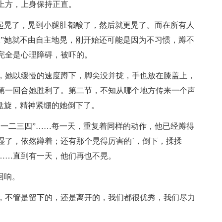
上方，上身保持正直。
一起晃了，晃到小腿肚都酸了，然后就更晃了。而在所有人
二”她就不由自主地晃，刚开始还可能是因为不习惯，蹲不
完全是心理障碍，被吓的。
，她以缓慢的速度蹲下，脚尖没并拢，手也放在膝盖上，
第一回合她胜利了。第二节，不知从哪个地方传来一个声
盘旋，精神紧绷的她倒下了。
动一二三四”……每一天，重复着同样的动作，他已经蹲得
湿了，依然蹲着；还有那个晃得厉害的`，倒下，揉揉
……直到有一天，他们再也不晃。
回响。
，不管是留下的，还是离开的，我们都很
优秀
，我们尽力